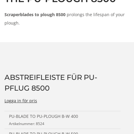
n
Scraperblades to plough 8500
prolongs the lifespan of your
plough.
ABSTREIFLEISTE FÜR PU-
PFLUG 8500
Logga in för pris
PU-BLADE TO PU-PLOUGH B-W 400
Artikelnummer: 8524
PU-BLADE TO PU-PLOUGH B-W 500