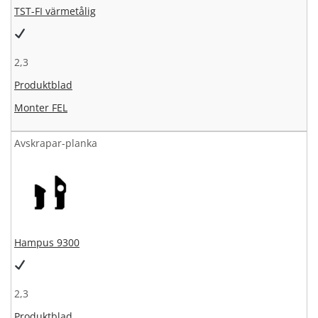
TST-FI värmetålig
2,3
Produktblad
Monter FEL
Avskrapar-planka
Hampus 9300
2,3
Produktblad