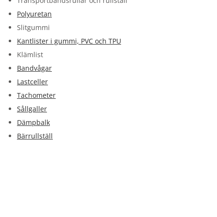
Transportbandsrullar och rullställ
Polyuretan
Slitgummi
Kantlister i gummi, PVC och TPU
Klämlist
Bandvågar
Lastceller
Tachometer
Sållgaller
Dämpbalk
Bärrullställ