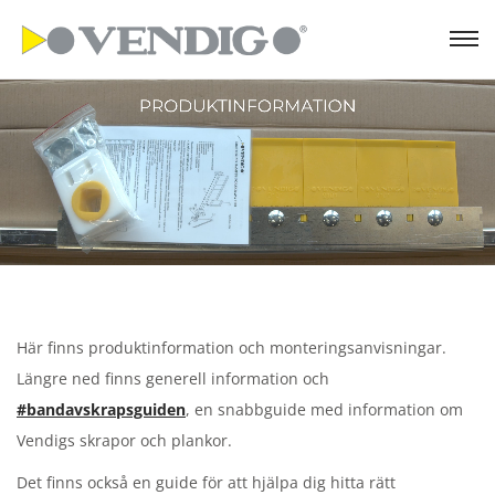
S
S
k
k
i
i
p
p
t
t
o
o
n
c
a
o
v
n
i
t
Här finns produktinformation och monteringsanvisningar.
g
e
Längre ned finns generell information och
a
n
#bandavskrapsguiden
, en snabbguide med information om
t
t
Vendigs skrapor och plankor.
i
Det finns också en guide för att hjälpa dig hitta rätt
o