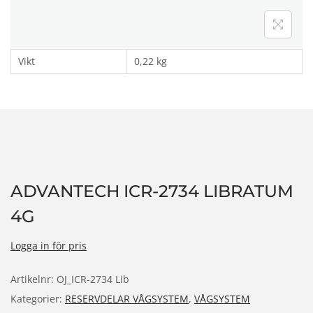
n
Vikt
0,22 kg
ADVANTECH ICR-2734 LIBRATUM
4G
Logga in för pris
Artikelnr:
OJ_ICR-2734 Lib
Kategorier:
RESERVDELAR VÅGSYSTEM
,
VÅGSYSTEM