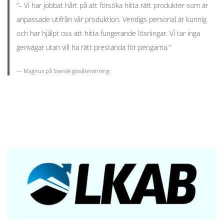
”– Vi har jobbat hårt på att försöka hitta rätt produkter som är
anpassade utifrån vår produktion. Vendigs personal är kunnig
och har hjälpt oss att hitta fungerande lösningar. Vi tar inga
genvägar utan vill ha rätt prestanda för pengarna.”
— Magnus på
Svensk glasåtervinning