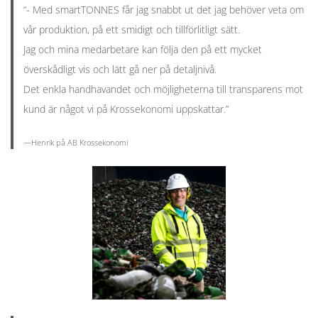
“- Med smartTONNES får jag snabbt ut det jag behöver veta om
vår produktion, på ett smidigt och tillförlitligt sätt.
Jag och mina medarbetare kan följa den på ett mycket
överskådligt vis och lätt gå ner på detaljnivå.
Det enkla handhavandet och möjligheterna till transparens mot
kund är något vi på Krossekonomi uppskattar.”
—Henrik på AB Krossekonomi