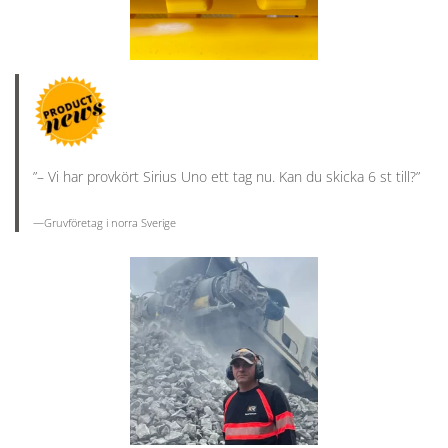
n
”– Vi har provkört Sirius Uno ett tag nu. Kan du skicka 6 st till?”
—Gruvföretag i norra Sverige