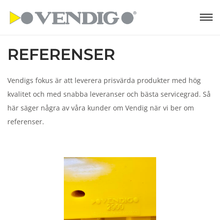
S
S
k
k
REFERENSER
i
i
p
p
t
t
Vendigs fokus är att leverera prisvärda produkter med hög
o
o
kvalitet och med snabba leveranser och bästa servicegrad. Så
n
c
här säger några av våra kunder om Vendig när vi ber om
a
o
referenser.
v
n
i
t
g
e
a
n
t
t
i
o