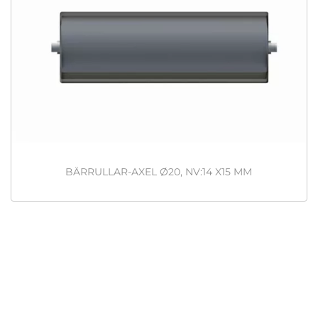
BÄRRULLAR-AXEL Ø20, NV:14 X15 MM