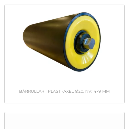
BÄRRULLAR I PLAST -AXEL Ø20, NV:14×9 MM