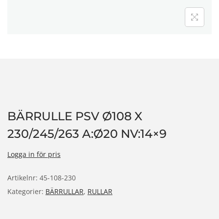
n
BÄRRULLE PSV Ø108 X
230/245/263 A:Ø20 NV:14×9
Logga in för pris
Artikelnr:
45-108-230
Kategorier:
BÄRRULLAR
,
RULLAR