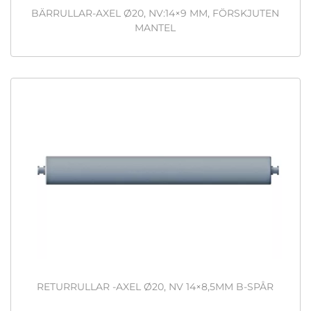
BÄRRULLAR-AXEL Ø20, NV:14×9 MM, FÖRSKJUTEN
MANTEL
RETURRULLAR -AXEL Ø20, NV 14×8,5MM B-SPÅR