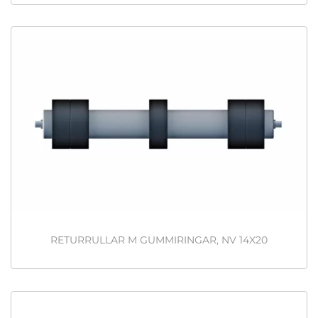
RETURRULLAR M GUMMIRINGAR, NV 14X20