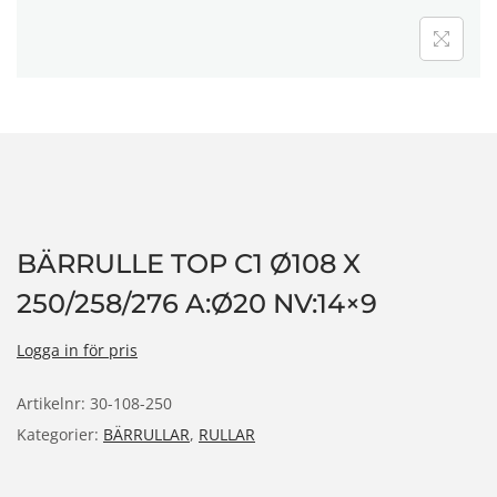
n
BÄRRULLE TOP C1 Ø108 X
250/258/276 A:Ø20 NV:14×9
Logga in för pris
Artikelnr:
30-108-250
Kategorier:
BÄRRULLAR
,
RULLAR