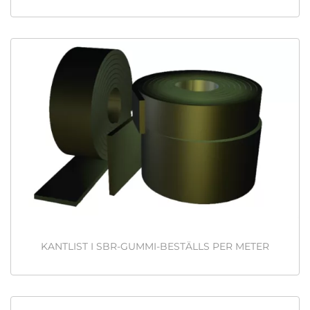
KANTLIST I SBR-GUMMI-BESTÄLLS PER METER