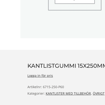
n
KANTLISTGUMMI 15X250MM
Logga in för pris
Artikelnr:
6715-250-P60
Kategorier:
KANTLISTER MED TILLBEHÖR
,
ÖVRIGT