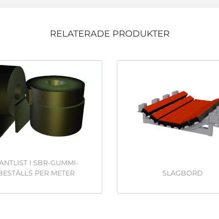
RELATERADE PRODUKTER
ANTLIST I SBR-GUMMI-
BESTÄLLS PER METER
SLAGBORD