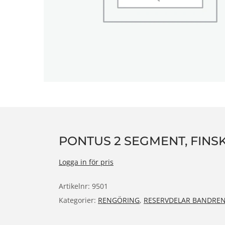
n
PONTUS 2 SEGMENT, FINS
Logga in för pris
Artikelnr:
9501
Kategorier:
RENGÖRING
,
RESERVDELAR BANDRE