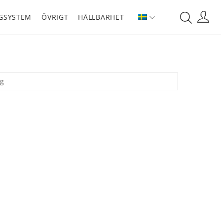
GSYSTEM
ÖVRIGT
HÅLLBARHET
kg