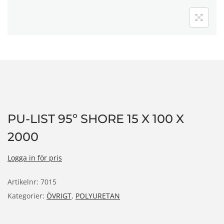
n
PU-LIST 95º SHORE 15 X 100 X
2000
Logga in för pris
Artikelnr:
7015
Kategorier:
ÖVRIGT
,
POLYURETAN