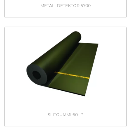
METALLDETEKTOR 5700
SLITGUMMI 60- P