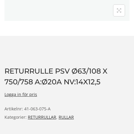
n
RETURRULLE PSV Ø63/108 X
750/758 A:Ø20A NV:14X12,5
Logga in för pris
Artikelnr:
41-063-075-A
Kategorier:
RETURRULLAR
,
RULLAR