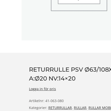
n
RETURRULLE PSV Ø63/108X
A:Ø20 NV:14×20
Logga in för pris
Artikelnr:
41-063-080
Kategorier:
RETURRULLAR
,
RULLAR
,
RULLAR MOB