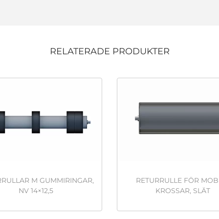
RELATERADE PRODUKTER
RRULLAR M GUMMIRINGAR,
RETURRULLE FÖR MOB
NV 14×12,5
KROSSAR, SLÄT