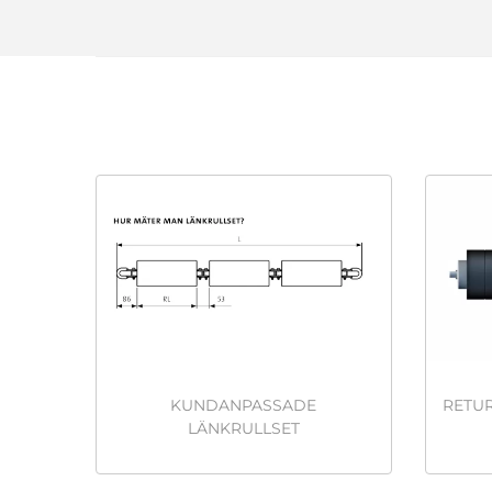
KUNDANPASSADE
RETU
LÄNKRULLSET