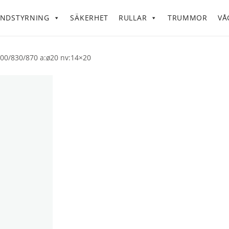
NDSTYRNING
SÄKERHET
RULLAR
TRUMMOR
VÅ
 800/830/870 a:ø20 nv:14×20