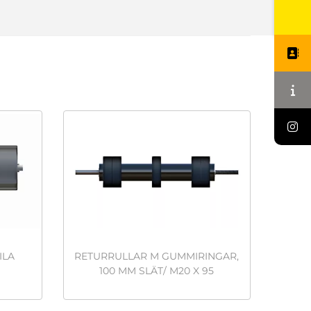
ILA
RETURRULLAR M GUMMIRINGAR,
100 MM SLÄT/ M20 X 95