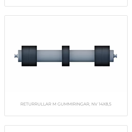
RETURRULLAR M GUMMIRINGAR, NV 14X8,5