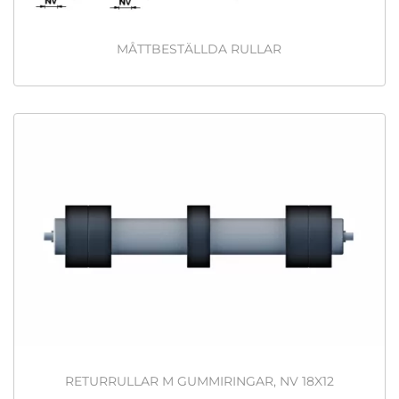
MÅTTBESTÄLLDA RULLAR
RETURRULLAR M GUMMIRINGAR, NV 18X12