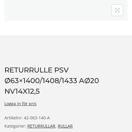
n
RETURRULLE PSV
Ø63×1400/1408/1433 AØ20
NV14X12,5
Logga in för pris
Artikelnr:
42-063-140-A
Kategorier:
RETURRULLAR
,
RULLAR