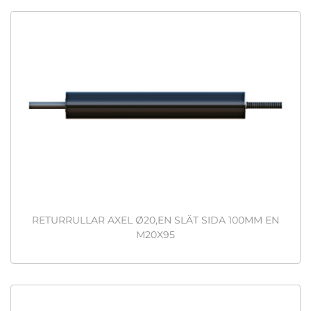
RETURRULLAR AXEL Ø20,EN SLÄT SIDA 100MM EN
M20X95