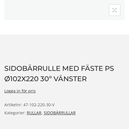
n
SIDOBÄRRULLE MED FÄSTE PS
Ø102X220 30º VÄNSTER
Logga in för pris
Artikelnr:
47-102-220-30-V
Kategorier:
RULLAR
,
SIDOBÄRRULLAR