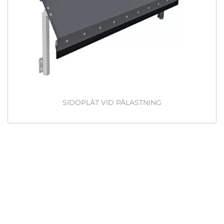
SIDOPLÅT VID PÅLASTNING