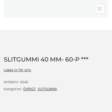
n
SLITGUMMI 40 MM- 60-P ***
Logga in för pris
Artikelnr:
6640
Kategorier:
ÖVRIGT
,
SLITGUMMI