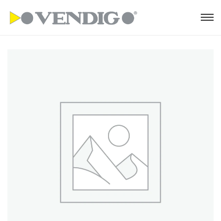
S
S
k
k
i
i
p
p
t
t
o
o
n
c
a
o
v
n
i
t
g
e
a
n
t
t
i
o