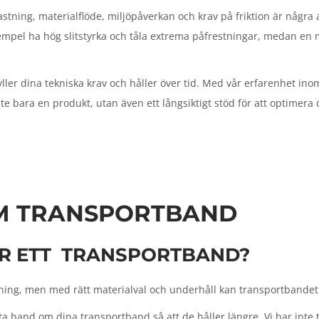
lastning, materialflöde, miljöpåverkan och krav på friktion är någr
xempel ha hög slitstyrka och tåla extrema påfrestningar, medan en 
ler dina tekniska krav och håller över tid. Med vår erfarenhet inom 
 inte bara en produkt, utan även ett långsiktigt stöd för att optimera
M TRANSPORTBAND
AR ETT TRANSPORTBAND?
ng, men med rätt materialval och underhåll kan transportbandet 
ta hand om dina transportband så att de håller längre. Vi har inte 