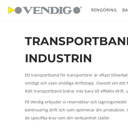
RENGÖRING
BA
S
S
k
k
i
i
TRANSPORTBAND
p
p
t
t
o
o
INDUSTRIN
n
c
a
o
Ett transportband för transportörer är oftast tillver
v
n
smidigt och utan onödiga driftstopp. Oavsett om det h
i
t
Rätt transportband bidrar inte bara till effektiv drif
g
e
a
n
På Vendig erbjuder vi reservdelar och lagningsmedel f
t
t
kontinuerlig drift och som optimerar din produktion. 
i
de specifika krav som din verksamhet ställer.
o