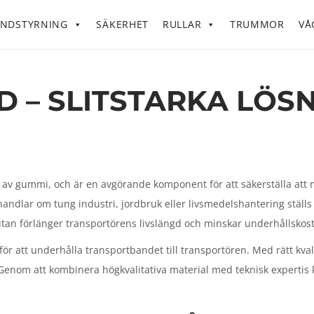
NDSTYRNING
SÄKERHET
RULLAR
TRUMMOR
VÅ
 – SLITSTARKA LÖS
kat av gummi, och är en avgörande komponent för att säkerställa att
andlar om tung industri, jordbruk eller livsmedelshantering ställ
t, utan förlänger transportörens livslängd och minskar underhållsko
ör att underhålla transportbandet till transportören. Med rätt kva
Genom att kombinera högkvalitativa material med teknisk expertis k