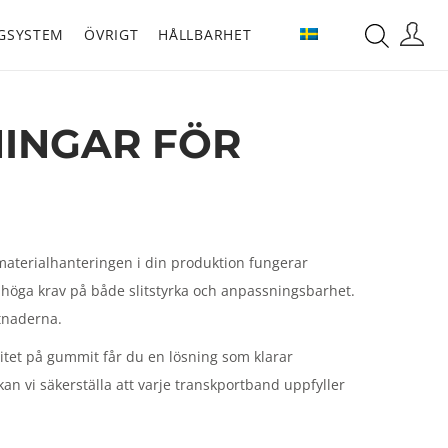
GSYSTEM
ÖVRIGT
HÅLLBARHET
NINGAR FÖR
 materialhanteringen i din produktion fungerar
s höga krav på både slitstyrka och anpassningsbarhet.
stnaderna.
litet på gummit får du en lösning som klarar
an vi säkerställa att varje transkportband uppfyller