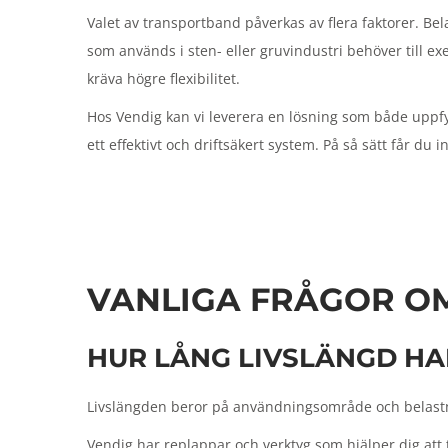
Valet av transportband påverkas av flera faktorer. Be
som används i sten- eller gruvindustri behöver till e
kräva högre flexibilitet.
Hos Vendig kan vi leverera en lösning som både uppfyl
ett effektivt och driftsäkert system. På så sätt får du
VANLIGA FRÅGOR O
HUR LÅNG LIVSLÄNGD H
Livslängden beror på användningsområde och belastni
Vendig har replappar och verktyg som hjälper dig att 