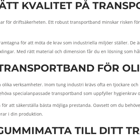
ÄTT KVALITET PÅ TRANS
ar för driftsäkerheten. Ett robust transportband minskar risken för d
framtagna för att möta de krav som industriella miljöer ställer. D
xlingar. Med rätt material och dimension får du en lösning som hå
TRANSPORTBAND FÖR OL
 olika verksamheter. Inom tung industri krävs ofta en tjockare och 
ehöva specialanpassade transportband som uppfyller hygienkrav oc
ion för att säkerställa bästa möjliga prestanda. Oavsett om du beh
rar i din produktion.
 GUMMIMATTA TILL DITT 