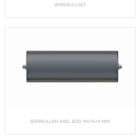
WIRERULLSET
BÄRRULLAR-AXEL Ø20, NV:14×9 MM