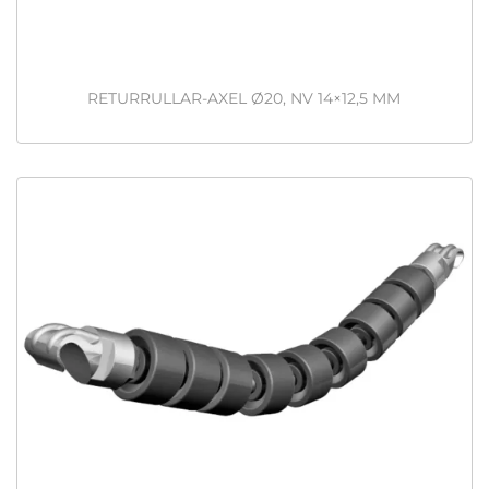
RETURRULLAR-AXEL Ø20, NV 14×12,5 MM