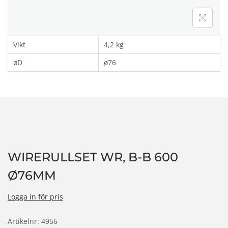
n
Vikt
4,2 kg
øD
ø76
WIRERULLSET WR, B-B 600
Ø76MM
Logga in för pris
Artikelnr:
4956