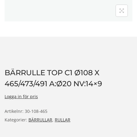
n
BÄRRULLE TOP C1 Ø108 X
465/473/491 A:Ø20 NV:14×9
Logga in för pris
Artikelnr:
30-108-465
Kategorier:
BÄRRULLAR
,
RULLAR