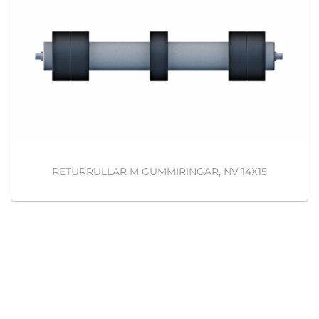
RETURRULLAR M GUMMIRINGAR, NV 14X15