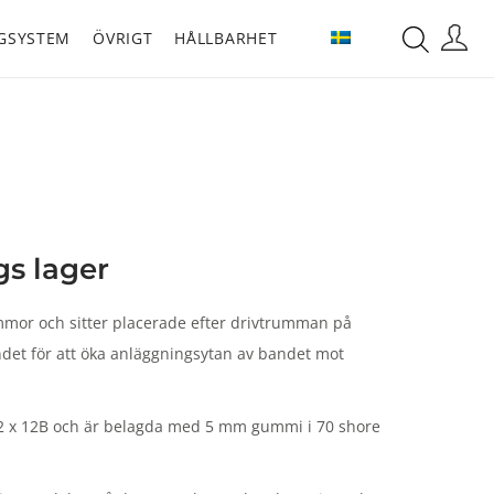
GSYSTEM
ÖVRIGT
HÅLLBARHET
gs lager
mmor och sitter placerade efter drivtrumman på
ndet för att öka anläggningsytan av bandet mot
2 x 12B och är belagda med 5 mm gummi i 70 shore