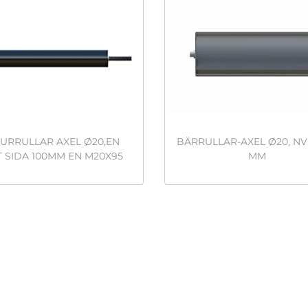
URRULLAR AXEL Ø20,EN
BÄRRULLAR-AXEL Ø20, NV:
T SIDA 100MM EN M20X95
MM