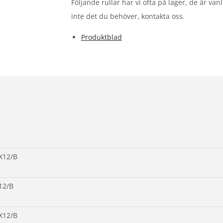
Följande rullar har vi ofta på lager, de är v
inte det du behöver, kontakta oss.
Produktblad
X12/B
12/B
X12/B