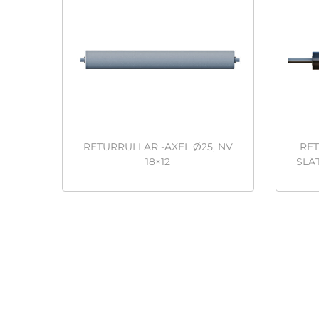
RETURRULLAR -AXEL Ø25, NV
RET
18×12
SLÄ