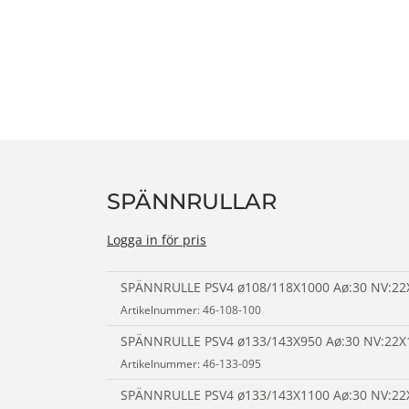
n
SPÄNNRULLAR
Logga in för pris
SPÄNNRULLE PSV4 ø108/118X1000 Aø:30 NV:22
Artikelnummer: 46-108-100
SPÄNNRULLE PSV4 ø133/143X950 Aø:30 NV:22X
Artikelnummer: 46-133-095
SPÄNNRULLE PSV4 ø133/143X1100 Aø:30 NV:22