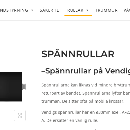
NDSTYRNING
SÄKERHET
RULLAR
TRUMMOR
VÅ
SPÄNNRULLAR
–Spännrullar på Vendi
Spännrullarna kan liknas vid mindre bryttru
returpart av bandet. Spännrullarna lyfter ba
trumman. De sitter ofta på mobila krossar.
Vendigs spännrullar har en ø30mm axel, AF2
A. De ersätter en vanlig rulle.