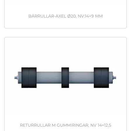
BÄRRULLAR-AXEL Ø20, NV:14×9 MM
RETURRULLAR M GUMMIRINGAR, NV 14×12,5