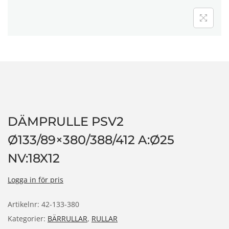
n
DÄMPRULLE PSV2
Ø133/89×380/388/412 A:Ø25
NV:18X12
Logga in för pris
Artikelnr:
42-133-380
Kategorier:
BÄRRULLAR
,
RULLAR