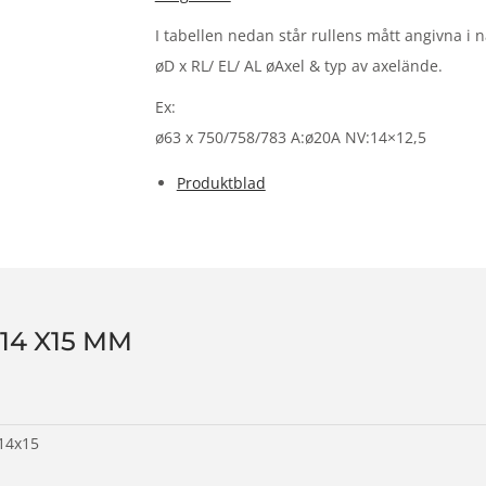
I tabellen nedan står rullens mått angivna i 
øD x RL/ EL/ AL øAxel & typ av axelände.
Ex:
ø63 x 750/758/783 A:ø20A NV:14×12,5
Produktblad
14 X15 MM
14x15