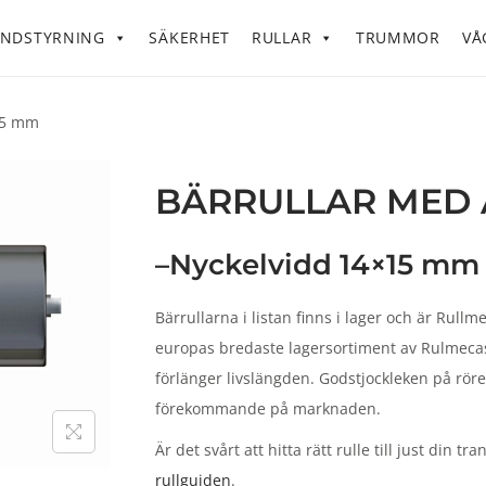
NDSTYRNING
SÄKERHET
RULLAR
TRUMMOR
VÅ
x15 mm
BÄRRULLAR MED 
–Nyckelvidd 14×15 mm
Bärrullarna i listan finns i lager och är Rull
europas bredaste lagersortiment av Rulmecas 
förlänger livslängden. Godstjockleken på röre
förekommande på marknaden.
Är det svårt att hitta rätt rulle till just din t
rullguiden
.