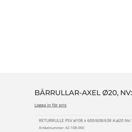
n
BÄRRULLAR-AXEL Ø20, NV:
Logga in för pris
RETURRULLE PSV ø108 x 600/608/638 A:ø20 Nv:
Artikelnummer: 42-108-060