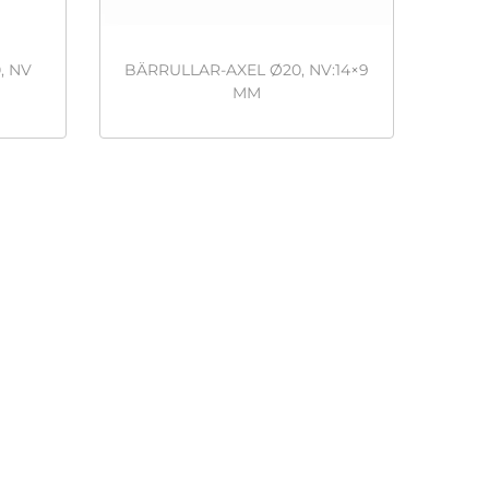
, NV
BÄRRULLAR-AXEL Ø20, NV:14×9
MM