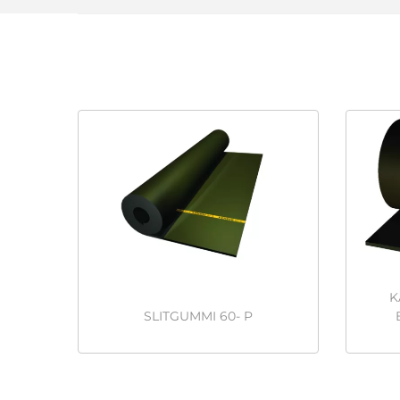
K
SLITGUMMI 60- P