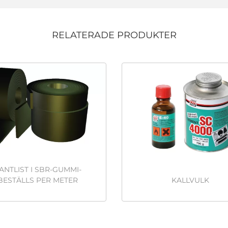
RELATERADE PRODUKTER
ANTLIST I SBR-GUMMI-
BESTÄLLS PER METER
KALLVULK