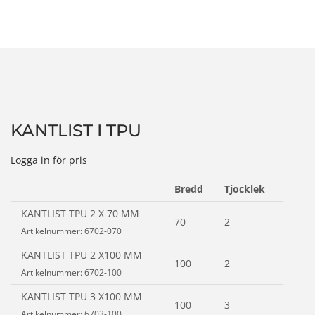
KANTLIST I TPU
Logga in för pris
Bredd
Tjocklek
M/ Bo
KANTLIST TPU 2 X 70 MM
70
2
100
Artikelnummer: 6702-070
KANTLIST TPU 2 X100 MM
100
2
100
Artikelnummer: 6702-100
KANTLIST TPU 3 X100 MM
100
3
80
Artikelnummer: 6703-100