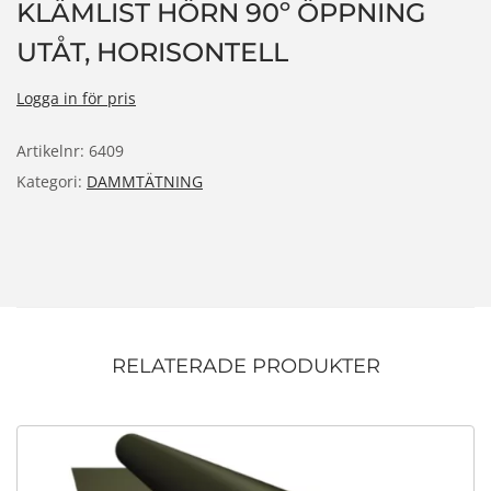
KLÄMLIST HÖRN 90º ÖPPNING
n
UTÅT, HORISONTELL
Logga in för pris
Artikelnr:
6409
Kategori:
DAMMTÄTNING
RELATERADE PRODUKTER