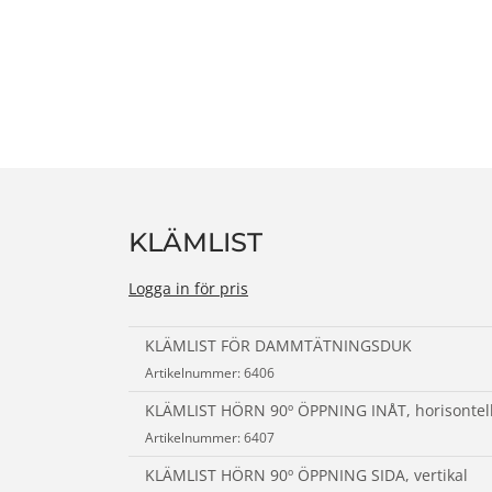
n
KLÄMLIST
Logga in för pris
KLÄMLIST FÖR DAMMTÄTNINGSDUK
Artikelnummer: 6406
KLÄMLIST HÖRN 90º ÖPPNING INÅT, horisontel
Artikelnummer: 6407
KLÄMLIST HÖRN 90º ÖPPNING SIDA, vertikal