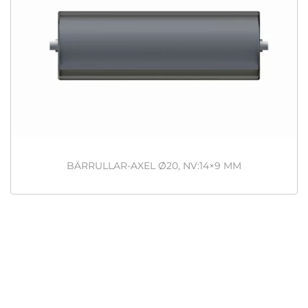
BÄRRULLAR-AXEL Ø20, NV:14×9 MM