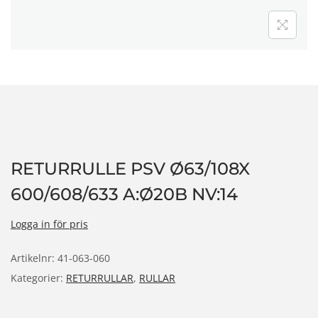
n
RETURRULLE PSV Ø63/108X
600/608/633 A:Ø20B NV:14
Logga in för pris
Artikelnr:
41-063-060
Kategorier:
RETURRULLAR
,
RULLAR