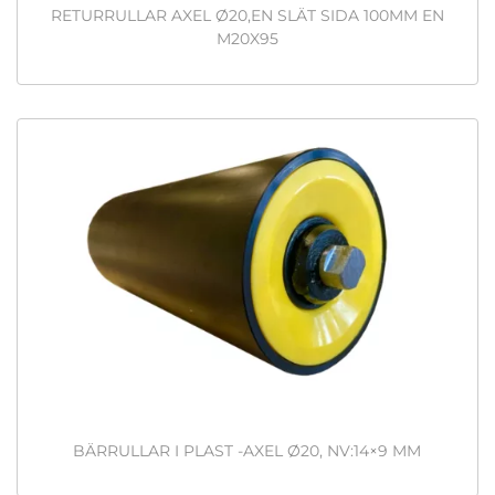
RETURRULLAR AXEL Ø20,EN SLÄT SIDA 100MM EN
M20X95
BÄRRULLAR I PLAST -AXEL Ø20, NV:14×9 MM