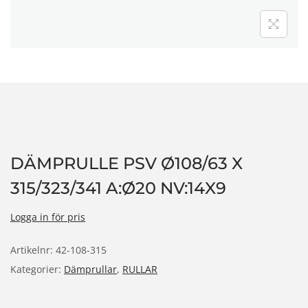
n
DÄMPRULLE PSV Ø108/63 X
315/323/341 A:Ø20 NV:14X9
Logga in för pris
Artikelnr:
42-108-315
Kategorier:
Dämprullar
,
RULLAR