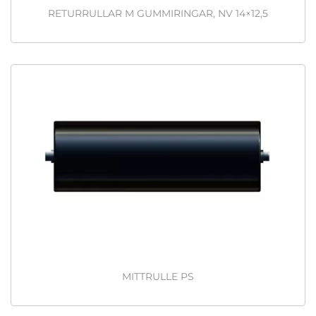
RETURRULLAR M GUMMIRINGAR, NV 14×12,5
MITTRULLE PS