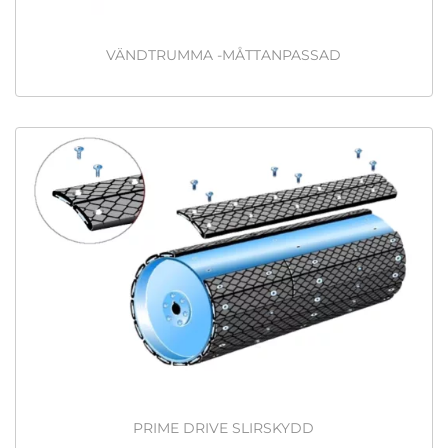
VÄNDTRUMMA -MÅTTANPASSAD
PRIME DRIVE SLIRSKYDD