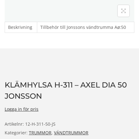
n
Beskrivning
Tillbehör till Jonssons vändtrumma Aø:50
KLÄMHYLSA H-311 – AXEL DIA 50
JONSSON
Logga in för pris
Artikelnr:
12-H-311-50-JS
Kategorier:
TRUMMOR
,
VÄNDTRUMMOR