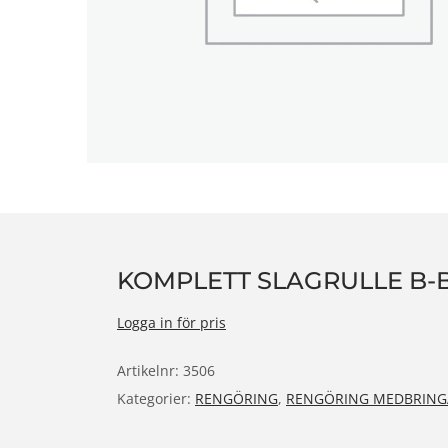
n
KOMPLETT SLAGRULLE B-B
Logga in för pris
Artikelnr:
3506
Kategorier:
RENGÖRING
,
RENGÖRING MEDBRING