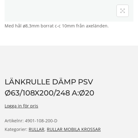
n
Med hål ø8,3mm borrat c-c 10mm från axeländen.
LÄNKRULLE DÄMP PSV
Ø63/108X200/248 A:Ø20
Logga in för pris
Artikelnr:
4901-108-200-D
Kategorier:
RULLAR
,
RULLAR MOBILA KROSSAR