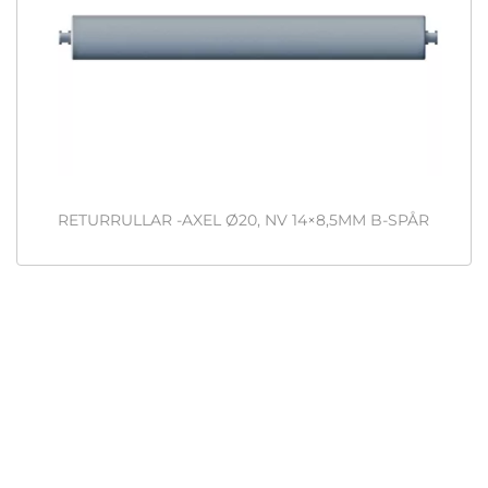
RETURRULLAR -AXEL Ø20, NV 14×8,5MM B-SPÅR