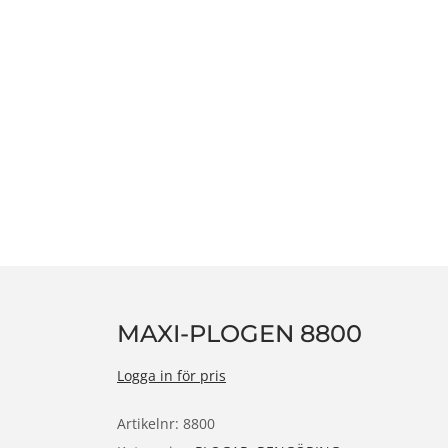
n
MAXI-PLOGEN 8800
Logga in för pris
Artikelnr:
8800