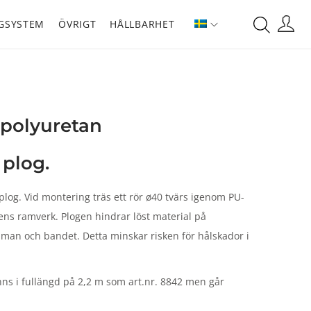
GSYSTEM
ÖVRIGT
HÅLLBARHET
k polyuretan
 plog.
plog. Vid montering träs ett rör ø40 tvärs igenom PU-
rens ramverk. Plogen hindrar löst material på
an och bandet. Detta minskar risken för hålskador i
inns i fullängd på 2,2 m som art.nr. 8842 men går