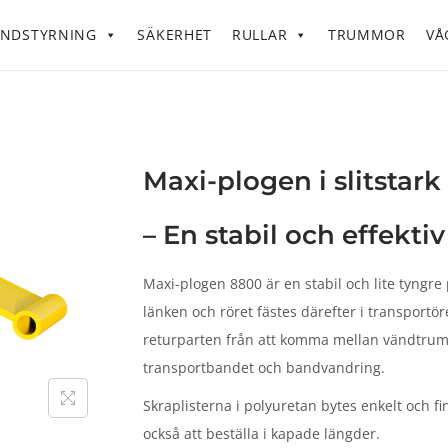
NDSTYRNING
SÄKERHET
RULLAR
TRUMMOR
VÅ
Maxi-plogen i slitstar
– En stabil och effektiv
Maxi-plogen 8800 är en stabil och lite tyngre 
länken och röret fästes därefter i transportö
returparten från att komma mellan vändtrumm
transportbandet och bandvandring.
Skraplisterna i polyuretan bytes enkelt och f
också att beställa i kapade längder.