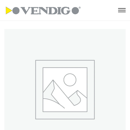
S
S
k
k
i
i
p
p
t
t
o
o
n
c
a
o
v
n
i
t
g
e
a
n
t
t
i
o