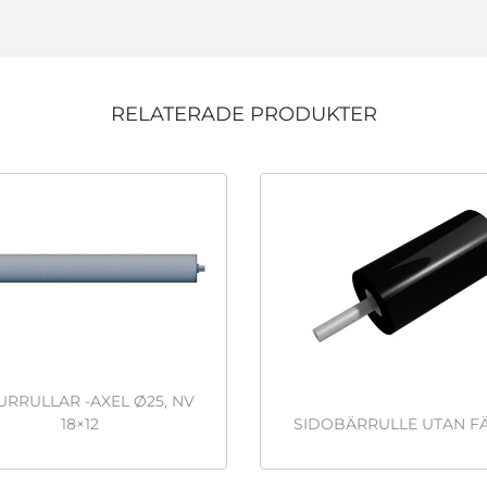
RELATERADE PRODUKTER
URRULLAR -AXEL Ø25, NV
18×12
SIDOBÄRRULLE UTAN F