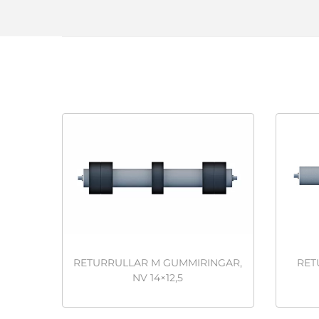
RETURRULLAR M GUMMIRINGAR,
RET
NV 14×12,5