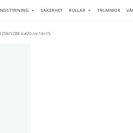
NDSTYRNING
SÄKERHET
RULLAR
TRUMMOR
VÅ
/1258/1288 a:ø20 nv:14×15