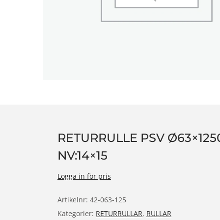
n
RETURRULLE PSV Ø63×1250
NV:14×15
Logga in för pris
Artikelnr:
42-063-125
Kategorier:
RETURRULLAR
,
RULLAR