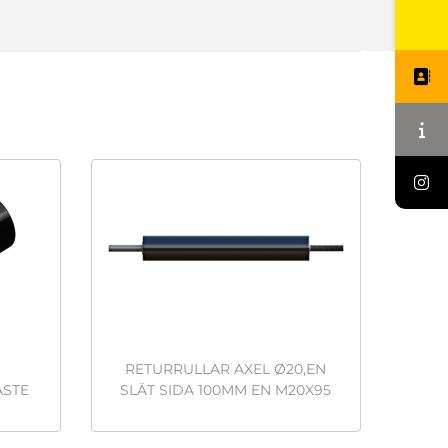
RETURRULLAR AXEL Ø20,EN
ÄSTE
SLÄT SIDA 100MM EN M20X95