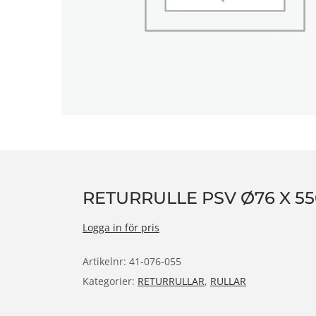
n
RETURRULLE PSV Ø76 X 55
Logga in för pris
Artikelnr:
41-076-055
Kategorier:
RETURRULLAR
,
RULLAR