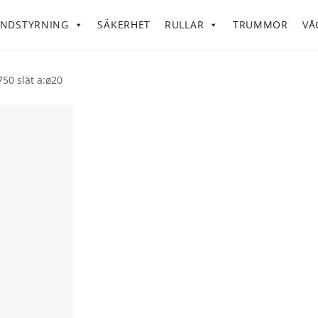
NDSTYRNING
SÄKERHET
RULLAR
TRUMMOR
VÅ
750 slät a:ø20