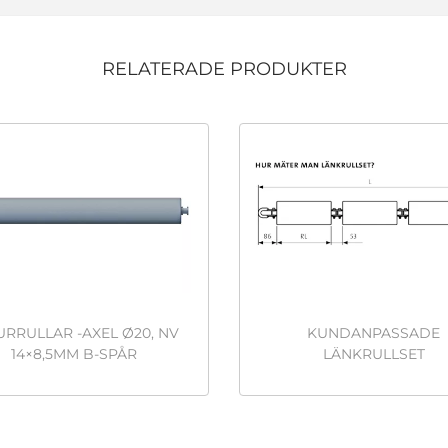
RELATERADE PRODUKTER
URRULLAR -AXEL Ø20, NV
KUNDANPASSADE
14×8,5MM B-SPÅR
LÄNKRULLSET