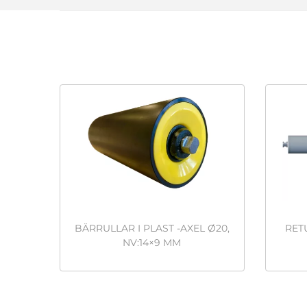
BÄRRULLAR I PLAST -AXEL Ø20,
RET
NV:14×9 MM