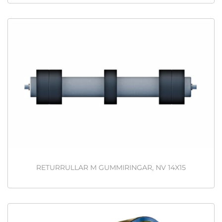
RETURRULLAR M GUMMIRINGAR, NV 14X15