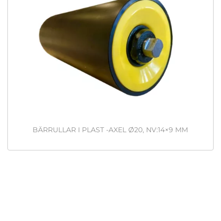
BÄRRULLAR I PLAST -AXEL Ø20, NV:14×9 MM