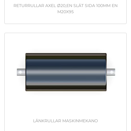
RETURRULLAR AXEL Ø20,EN SLÄT SIDA 100MM EN
M20X95
LÄNKRULLAR MASKINMEKANO