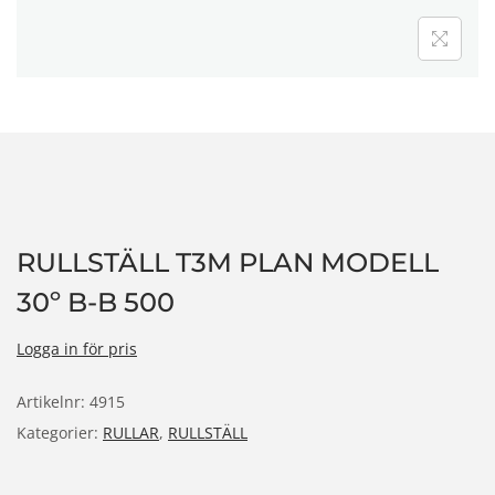
n
RULLSTÄLL T3M PLAN MODELL
30º B-B 500
Logga in för pris
Artikelnr:
4915
Kategorier:
RULLAR
,
RULLSTÄLL