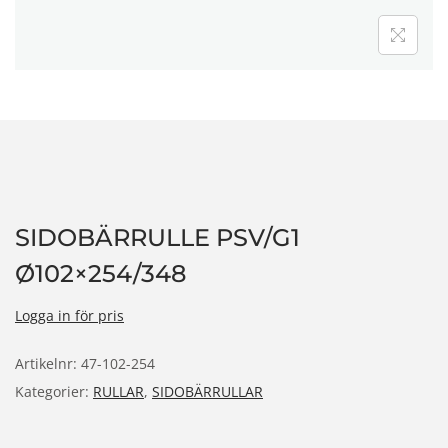
n
SIDOBÄRRULLE PSV/G1
Ø102×254/348
Logga in för pris
Artikelnr:
47-102-254
Kategorier:
RULLAR
,
SIDOBÄRRULLAR