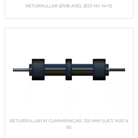
RETURRULLAR Ø108 AXEL Ø20 NV 14×15
RETURRULLAR M GUMMIRINGAR, 100 MM SLÄT/ M20 X
95