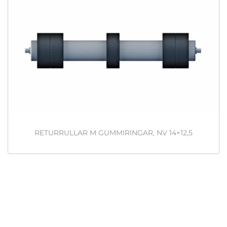
RETURRULLAR M GUMMIRINGAR, NV 14×12,5