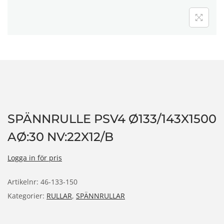
n
SPÄNNRULLE PSV4 Ø133/143X1500
AØ:30 NV:22X12/B
Logga in för pris
Artikelnr:
46-133-150
Kategorier:
RULLAR
,
SPÄNNRULLAR