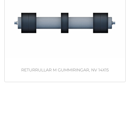
RETURRULLAR M GUMMIRINGAR, NV 14X15