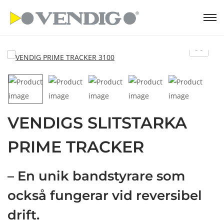
S
S
k
k
i
i
p
p
t
t
o
o
n
c
VENDIGS SLITSTARKA
a
o
v
n
PRIME TRACKER
i
t
g
e
– En unik bandstyrare som
a
n
t
t
också fungerar vid reversibel
i
drift.
o