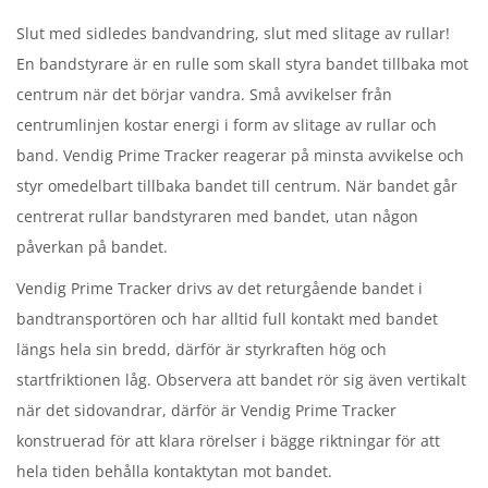
n
Slut med sidledes bandvandring, slut med slitage av rullar!
En bandstyrare är en rulle som skall styra bandet tillbaka mot
centrum när det börjar vandra. Små avvikelser från
centrumlinjen kostar energi i form av slitage av rullar och
band. Vendig Prime Tracker reagerar på minsta avvikelse och
styr omedelbart tillbaka bandet till centrum. När bandet går
centrerat rullar bandstyraren med bandet, utan någon
påverkan på bandet.
Vendig Prime Tracker drivs av det returgående bandet i
bandtransportören och har alltid full kontakt med bandet
längs hela sin bredd, därför är styrkraften hög och
startfriktionen låg. Observera att bandet rör sig även vertikalt
när det sidovandrar, därför är Vendig Prime Tracker
konstruerad för att klara rörelser i bägge riktningar för att
hela tiden behålla kontaktytan mot bandet.