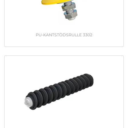
PU-KANTSTÖDSRULLE 3302