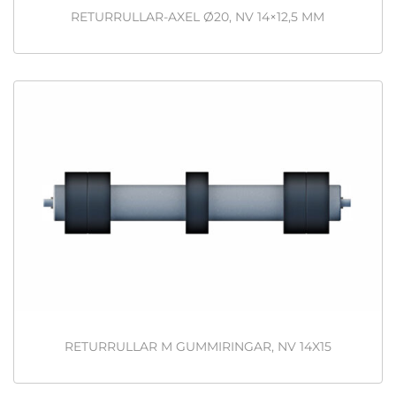
RETURRULLAR-AXEL Ø20, NV 14×12,5 MM
RETURRULLAR M GUMMIRINGAR, NV 14X15