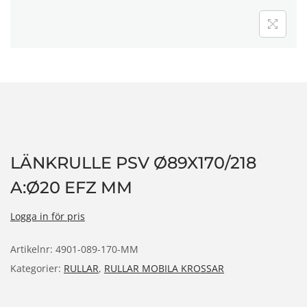
n
LÄNKRULLE PSV Ø89X170/218
A:Ø20 EFZ MM
Logga in för pris
Artikelnr:
4901-089-170-MM
Kategorier:
RULLAR
,
RULLAR MOBILA KROSSAR