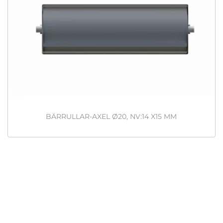
BÄRRULLAR-AXEL Ø20, NV:14 X15 MM