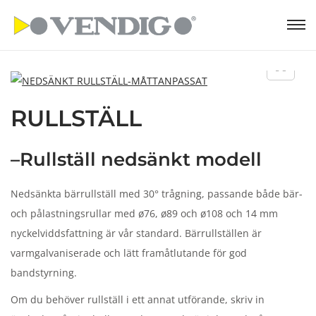
S
S
k
k
i
i
p
p
RULLSTÄLL
t
t
o
o
n
c
–Rullställ nedsänkt modell
a
o
v
n
Nedsänkta bärrullställ med 30° trågning, passande både bär-
i
t
och pålastningsrullar med ø76, ø89 och ø108 och 14 mm
g
e
nyckelviddsfattning är vår standard. Bärrullställen är
a
n
varmgalvaniserade och lätt framåtlutande för god
t
t
bandstyrning.
i
Om du behöver rullställ i ett annat utförande, skriv in
o