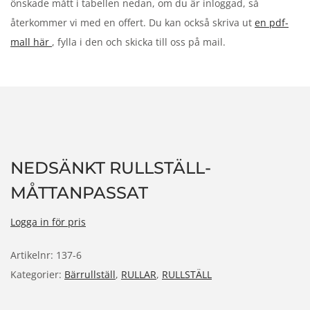
önskade mått i tabellen nedan, om du är inloggad, så
n
återkommer vi med en offert. Du kan också skriva ut
en pdf-
mall här
, fylla i den och skicka till oss på mail.
NEDSÄNKT RULLSTÄLL-
MÅTTANPASSAT
Logga in för pris
Artikelnr:
137-6
Kategorier:
Bärrullställ
,
RULLAR
,
RULLSTÄLL