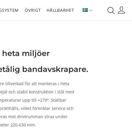
GSYSTEM
ÖVRIGT
HÅLLBARHET
 heta miljöer
etålig bandavskrapare.
 tillverkad för att monteras i heta
ejäl och stabil konstruktion i stål med
peraturer upp till +270º. Ställbar
prätthålls, vilket förenklar service och
eras mot drivtrumman strax under
meter 220-630 mm.