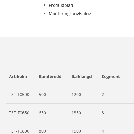
Produktblad
Monteringsanvisning
Artikelnr
Bandbredd
Balklängd
Segment
TST-F0500
500
1200
2
TST-F0650
650
1350
3
TST-F0800
800
1500
4