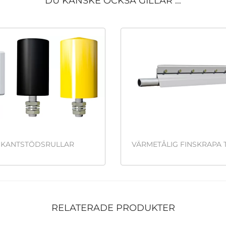
DU KANSKE OCKSÅ GILLAR …
KANTSTÖDSRULLAR
VÄRMETÅLIG FINSKRAPA T
RELATERADE PRODUKTER