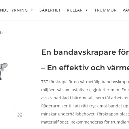
NDSTYRNING
SÄKERHET
RULLAR
TRUMMOR
VÅ
tst-f
En bandavskrapare för
– En effektiv och värm
TST förskrapa är en värmetålig bandavskrapare
miljöer, så som asfaltverk, gjuterier m.m. En r
avskraparblad i hårdmetall, som tål arbetstem
fjäderarm ser till att rätt tryck mot bandet up
minskar underhållsbehovet. Förskrapan plac
materialflödet. Rekommenderas för trumdia